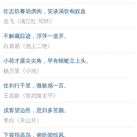
壮志饥餐胡虏肉，笑谈渴饮匈奴血
岳飞《满江红·写怀》
不解藏踪迹，浮萍一道开。
白居易《池上二绝》
小荷才露尖尖角，早有蜻蜓立上头。
杨万里《小池》
仗剑行千里，微躯感一言。
王昌龄《答武陵太守》
戍客望边邑，思归多苦颜。
李白《关山月》
下窥指高鸟，俯听闻惊风。