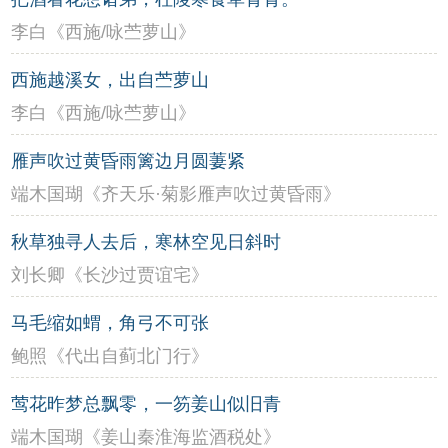
李白《西施/咏苎萝山》
西施越溪女，出自苎萝山
李白《西施/咏苎萝山》
雁声吹过黄昏雨篱边月圆萋紧
端木国瑚《齐天乐·菊影雁声吹过黄昏雨》
秋草独寻人去后，寒林空见日斜时
刘长卿《长沙过贾谊宅》
马毛缩如蝟，角弓不可张
鲍照《代出自蓟北门行》
莺花昨梦总飘零，一笏姜山似旧青
端木国瑚《姜山秦淮海监酒税处》